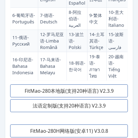
Español
8-阿拉
10-意大
6-葡萄牙语-
7-德语-
9-繁体
伯语-
利语-
Português
Deutsch
中文
العربية
ltaliano
12-罗马尼亚
13-波兰
14-土耳
15-波斯
11-俄语-
语-Limba
语-
其语-
语-
Русский
Română
Polski
Türkçe
فارسی
19-泰
20-越南
16-印尼语-
17-马来语-
18-韩语-
语-
语-
Bahasa
Bahasa
한국어
ภาษา
Tiếng
Indonesia
Melayu
ไทย
Việt
FitMao-280本地版(支持20种语言) V2.3.9
法语定制版(支持20种语言) V2.3.9
FitMao-280H网络版(安卓11) V3.0.8