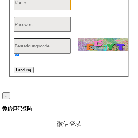
Erinnere dich an mich
Landung
×
微信扫码登陆