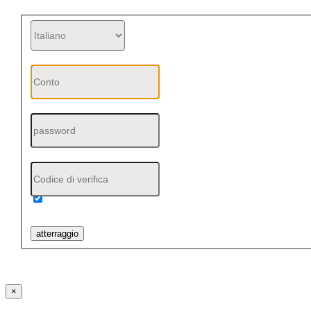
Ricordati di me
atterraggio
×