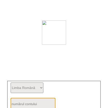
Managementul ritmului cardiac FitMao